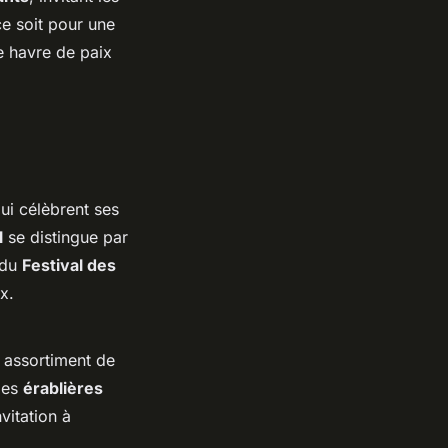
e soit pour une
le havre de paix
ui célèbrent ses
l
se distingue par
 du
Festival des
x.
n assortiment de
les
érablières
vitation à