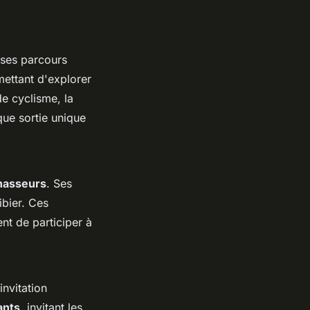
 ses parcours
mettant d'explorer
e cyclisme, la
que sortie unique
hasseurs
. Ses
ibier. Ces
nt de participer à
invitation
ants
, invitant les