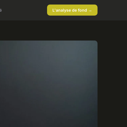
é
L'analyse de fond →