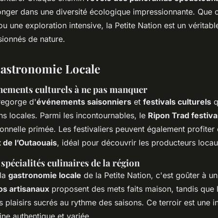
nger dans une diversité écologique impressionnante. Que c
ou une exploration intensive, la Petite Nation est un véritab
sionnés de nature.
Gastronomie Locale
énements culturels à ne pas manquer
egorge d'
événements saisonniers
et
festivals culturels
q
ons locales. Parmi les incontournables, le
Ripon Trad festiva
ionnelle primée. Les festivaliers peuvent également profiter
x de l’Outaouais
, idéal pour découvrir les producteurs locau
spécialités culinaires de la région
 la
gastronomie locale
de la Petite Nation, c'est goûter à u
os artisanaux
proposent des mets faits maison, tandis que 
s plaisirs sucrés au rythme des saisons. Ce terroir est une in
ine authentique et variée.