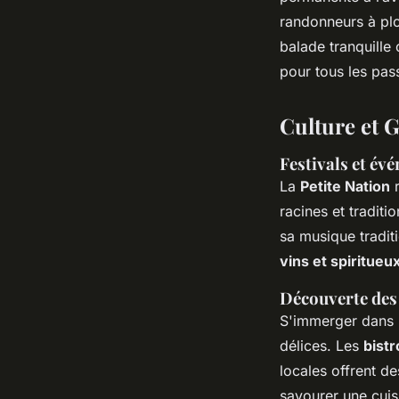
randonneurs à plo
balade tranquille 
pour tous les pas
Culture et 
Festivals et év
La
Petite Nation
r
racines et traditi
sa musique tradit
vins et spiritueu
Découverte des 
S'immerger dans
délices. Les
bistr
locales offrent de
savourer une cuis