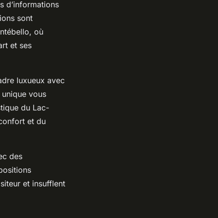
s d’informations
tions sont
ntébello, où
rt et ses
adre luxueux avec
 unique vous
tique du Lac-
confort et du
vec des
positions
iteur et insufflent