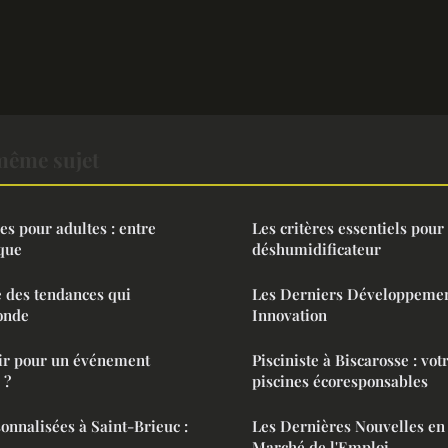
même sujet
es pour adultes : entre
Les critères essentiels pour
ique
déshumidificateur
e des tendances qui
Les Derniers Développemen
onde
Innovation
ir pour un événement
Pisciniste à Biscarosse : vot
 ?
piscines écoresponsables
onnalisées à Saint-Brieuc :
Les Dernières Nouvelles en
Marché de l'Emploi