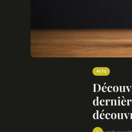
ACTU
Découvr
dernièr
découvr