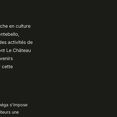
iche en culture
ntebello,
des activités de
mont Le Château
venirs
 cette
Oméga s'impose
iteurs une