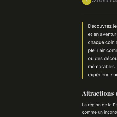
L
Lola
15 mars 2
Découvrez les
et en aventur
chaque coin r
plein air com
ou des décou
mémorables. 
expérience un
Attractions 
La région de la P
comme un incontou