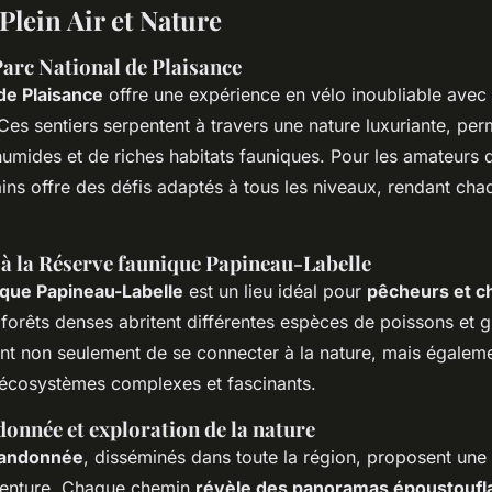
 Plein Air et Nature
Parc National de Plaisance
de Plaisance
offre une expérience en vélo inoubliable avec
Ces sentiers serpentent à travers une nature luxuriante, per
umides et de riches habitats fauniques. Pour les amateurs d
ains offre des défis adaptés à tous les niveaux, rendant cha
 à la Réserve faunique Papineau-Labelle
que Papineau-Labelle
est un lieu idéal pour
pêcheurs et c
forêts denses abritent différentes espèces de poissons et g
ent non seulement de se connecter à la nature, mais égaleme
'écosystèmes complexes et fascinants.
donnée et exploration de la nature
randonnée
, disséminés dans toute la région, proposent une 
venture. Chaque chemin
révèle des panoramas époustoufl