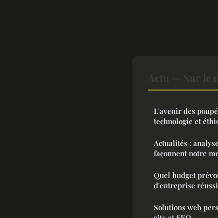
Actu — Sur le 
L'avenir des poupé
technologie et éth
Actualités : analys
façonnent notre m
Quel budget prévo
d'entreprise réussi
Solutions web pers
site et SEO