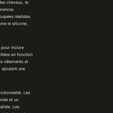
des cheveux, le
érences
oupées réalistes
me le silicone,
 pour inclure
illées en fonction
es vêtements et
 ajoutant une
nctionnalité. Les
mide et un
aliste. Les