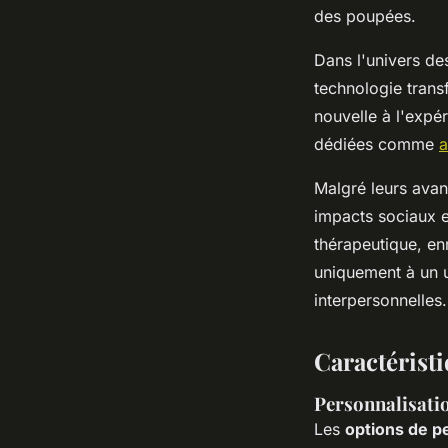
des poupées.
Dans l'univers des
technologie trans
nouvelle à l'expé
dédiées comme
a
Malgré leurs avan
impacts sociaux et
thérapeutique, enr
uniquement à un u
interpersonnelles.
Caractérist
Personnalisatio
Les
options de p