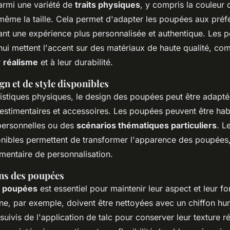
armi une variété de
traits physiques
, y compris la couleur 
même la taille. Cela permet d'adapter les poupées aux préf
frant une expérience plus
personnalisée et authentique
. Les p
ui mettent l'accent sur des matériaux de haute qualité, com
r
réalisme
et à leur durabilité.
gn et de style disponibles
ristiques physiques, le design des poupées peut être adapté
 vestimentaires et accessoires. Les poupées peuvent être hab
personnelles ou des
scénarios thématiques particuliers
. L
nibles permettent de transformer l'apparence des poupées,
entaire de personnalisation.
ins des poupées
s poupées
est essentiel pour maintenir leur aspect et leur fo
ne, par exemple, doivent être nettoyées avec un chiffon hu
suivis de l'application de talc pour conserver leur texture ré