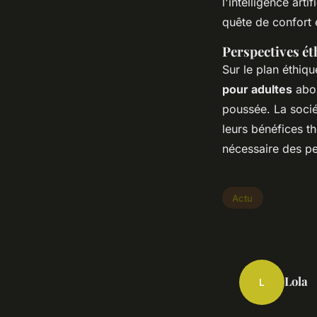
l'intelligence art
quête de confort e
Perspectives ét
Sur le plan éthiq
pour adultes
abor
poussée. La sociét
leurs bénéfices t
nécessaire des pe
Actu
Lola
L