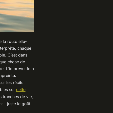
 la route elle-
terprété, chaque
ble. C’est dans
lque chose de
e. L’imprévu, loin
mpreinte.
ur les récits
ables sur
cette
 tranches de vie,
t - juste le goût