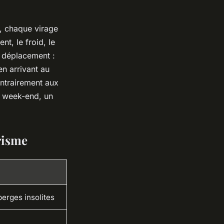
, chaque virage
t, le froid, le
e déplacement :
en arrivant au
ontrairement aux
un week-end, un
risme
berges insolites