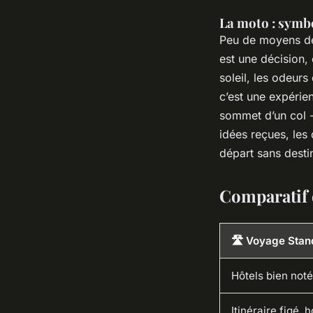
La moto : symbo
Peu de moyens de 
est une décision, 
soleil, les odeurs
c’est une expérien
sommet d’un col -
idées reçues, les 
départ sans desti
Comparatif 
🛣️ Voyage Stan
Hôtels bien noté
Itinéraire figé, 