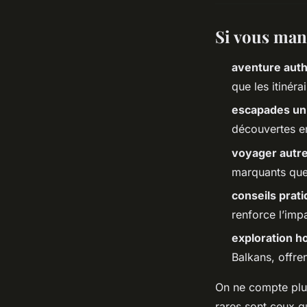
Si vous man
aventure aut
que les itinéra
escapades un
découvertes e
voyager autr
marquants que 
conseils prat
renforce l’imp
exploration h
Balkans, offre
On ne compte plus
rares sont ceux q