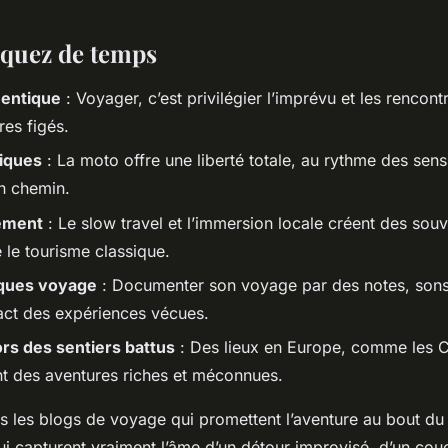
quez de temps
hentique
: Voyager, c’est privilégier l’imprévu et les rencont
ires figés.
iques
: La moto offre une liberté totale, au rythme des sens
n chemin.
ement
: Le slow travel et l’immersion locale créent des souv
le tourisme classique.
iques voyage
: Documenter son voyage par des notes, sons 
act des expériences vécues.
ors des sentiers battus
: Des lieux en Europe, comme les 
nt des aventures riches et méconnues.
 les blogs de voyage qui promettent l’aventure au bout du
ui capturent vraiment l’âme d’un détour improvisé, d’un couc