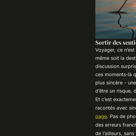
Sortir des sent
Voyager, ce n’est
même soit la dest
discussion surpri
ces moments-là q
plus sincère - un
d’être un risque, 
Et c’est exactemen
racontés avec sin
page
. Pas de pho
des erreurs franch
de l’ailleurs, sans 