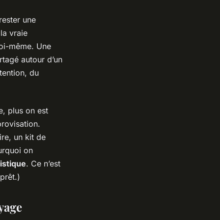
rester une
la vraie
 soi-même. Une
artagé autour d’un
ttention, du
, plus on est
provisation.
re, un kit de
urquoi on
istique
. Ce n’est
prêt.)
oyage