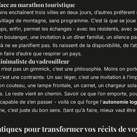
face au marathon touristique
ns enchaînent trois villes en deux jours, d’autres préfèrent 
illage de montagne, sans programme. C’est là que se joue 
mps, enfin, permet les échanges - avec les résidents, avec
 boulanger, une invitation à un dîner familial, un silence p
à ne se planifient pas. Ils naissent de la disponibilité, de l’a
 faire d’autre que respirer un pays.
inimaliste du vadrouilleur
 n’est pas un gimmick, c’est une philosophie. Moins on porte
 c’est une contrainte. Un sac léger, c’est une invitation à l’im
on couteau, une lampe frontale, un carnet, un chargeur solai
e. Le reste vient en chemin. Savoir ce que l’on emporte, po
 capable de s’en passer - voilà ce qui forge l'
autonomie log
e, c’est juste du bon sens. (tant qu'à faire, mieux vaut être 
atiques pour transformer vos récits de v