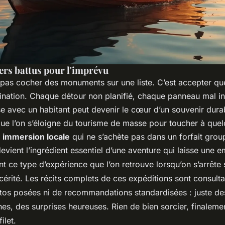
iers battus pour l'imprévu
 pas cocher des monuments sur une liste. C’est accepter que
ination. Chaque détour non planifié, chaque panneau mal in
se avec un habitant peut devenir le cœur d’un souvenir dura
ue l’on s’éloigne du tourisme de masse pour toucher à que
e
immersion locale
qui ne s’achète pas dans un forfait group
devient l’ingrédient essentiel d’une aventure qui laisse une e
t ce type d’expérience que l’on retrouve lorsqu’on s’arrête s
cérité. Les récits complets de ces expéditions sont consult
tos posées ni de recommandations standardisées : juste des
es, des surprises heureuses. Rien de bien sorcier, finalemen
filet.