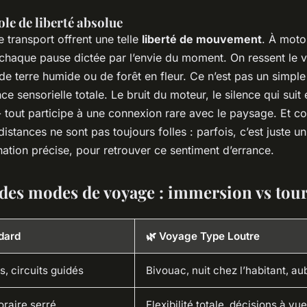
le de liberté absolue
transport offrent une telle
liberté de mouvement
. À moto
chaque pause dictée par l’envie du moment. On ressent le ven
 de terre humide ou de forêt en fleur. Ce n’est pas un simpl
ce sensorielle totale. Le bruit du moteur, le silence qui suit 
 tout participe à une connexion rare avec le paysage. Et c
distances ne sont pas toujours folles : parfois, c’est juste 
nation précise, pour retrouver ce sentiment d’errance.
des modes de voyage : immersion vs tou
dard
🌿 Voyage Type Loutre
s, circuits guidés
Bivouac, nuit chez l’habitant, au
horaire serré
Flexibilité totale, décisions à vue