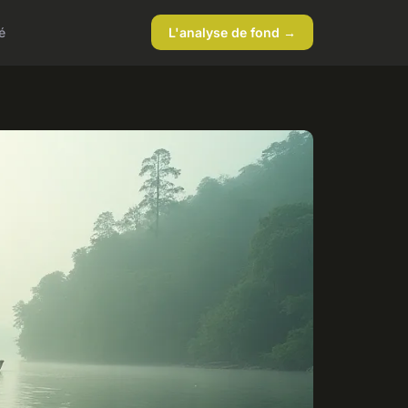
é
L'analyse de fond →