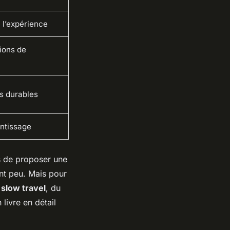
 l’expérience
ions de
rs durables
ntissage
is de proposer une
nt peu. Mais pour
u
slow travel
, du
livre en détail