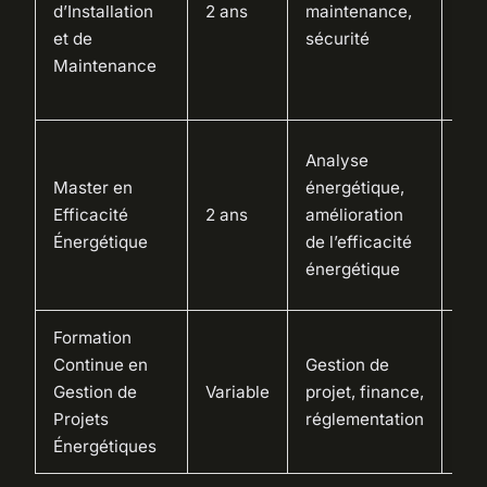
d’Installation
2 ans
maintenance,
mai
et de
sécurité
tec
Maintenance
ma
ind
Spé
Analyse
eff
Master en
énergétique,
éne
Efficacité
2 ans
amélioration
con
Énergétique
de l’efficacité
eff
énergétique
éne
Formation
Ges
Continue en
Gestion de
de 
Gestion de
Variable
projet, finance,
éne
Projets
réglementation
coo
Énergétiques
de 