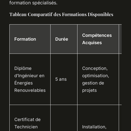
formation spécialisés.
Tableau Comparatif des Formations Disponibles
Ex
Compétences
Formation
Durée
d’E
Acquises
Pot
Ing
Diplôme
Conception,
éne
d’Ingénieur en
optimisation,
ren
5 ans
Énergies
gestion de
ges
Renouvelables
projets
de 
éne
Tec
Certificat de
d’i
Technicien
Installation,
et 