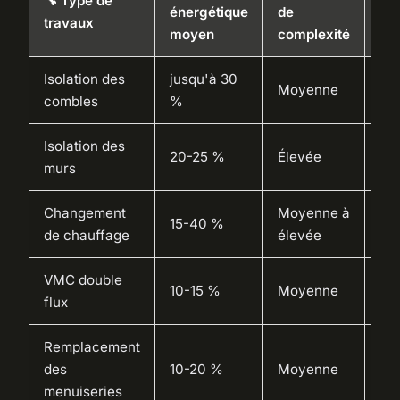
🔧 Type de
énergétique
de
pri
travaux
moyen
complexité
as
Isolation des
jusqu'à 30
Moyenne
Ma
combles
%
Isolation des
Ma
20-25 %
Élevée
murs
+ 
Changement
Moyenne à
Ma
15-40 %
de chauffage
élevée
CE
VMC double
10-15 %
Moyenne
CH
flux
Remplacement
Ma
des
10-20 %
Moyenne
éc
menuiseries