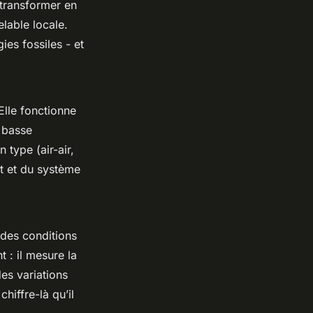
s transformer en
lable locale.
es fossiles - et
Elle fonctionne
à basse
 type (air-air,
nt et du système
 des conditions
t : il mesure la
es variations
hiffre-là qu’il