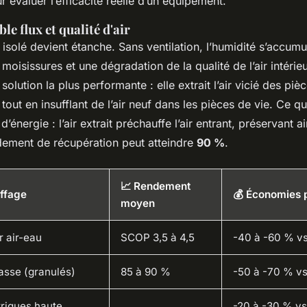
 évaluer l’efficacité réelle d’un équipement.
le flux et qualité d'air
solé devient étanche. Sans ventilation, l’humidité s’accumul
moisissures et une dégradation de la qualité de l’air intérie
 solution la plus performante : elle extrait l’air vicié des pi
 tout en insufflant de l’air neuf dans les pièces de vie. Ce qui
’énergie : l’air extrait préchauffe l’air entrant, préservant a
dement de récupération peut atteindre
90 %
.
📈 Rendement
ffage
💰 Économies p
moyen
 air-eau
SCOP 3,5 à 4,5
-40 à -60 % v
asse (granulés)
85 à 90 %
-50 à -70 % vs
triques haute
-20 à -30 % vs