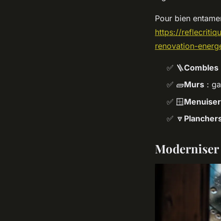
Pour bien entamer
https://reflecrit
renovation-energ
✅
🪜
Combles
✅
🧱
Murs
: ga
✅
🪟
Menuiser
✅
🔽
Plancher
Moderniser 