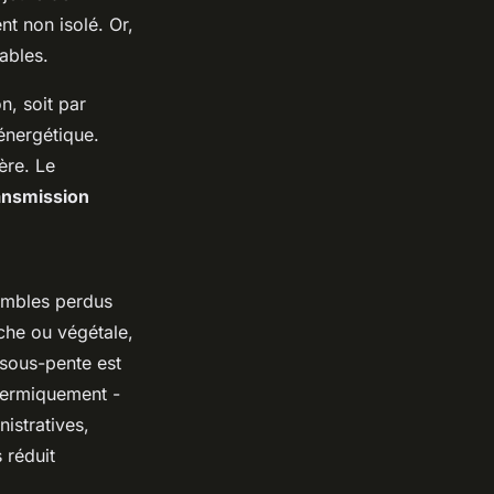
nt non isolé. Or,
ables.
n, soit par
énergétique.
ière. Le
ransmission
 combles perdus
che ou végétale,
 sous-pente est
thermiquement -
istratives,
 réduit