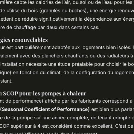
mière capte les calories de l’air, du sol ou de l’eau pour le
de utilise du bois (granulés ou bûches), une énergie renouve
ttent de réduire significativement la dépendance aux énergi
ture de chauffage par deux dans certains cas.
gies renouvelables
r est particulièrement adaptée aux logements bien isolés. 
idéalement avec des planchers chauffants ou des radiateurs 
nstallation nécessite une étude préalable pour choisir le bon
ique) en fonction du climat, de la configuration du logeme
stant.
u SCOP pour les pompes à chaleur
nt de performance) affiché par les fabricants correspond à
(Seasonal Coefficient of Performance)
est bien plus parlan
le de la pompe sur une année complète, en tenant compte d
SCOP supérieur à
4
est considéré comme excellent. C’est ce c