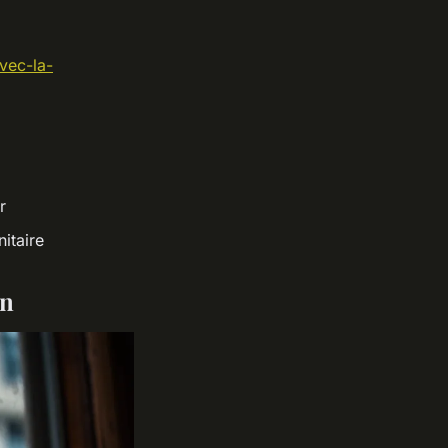
avec-la-
r
itaire
on