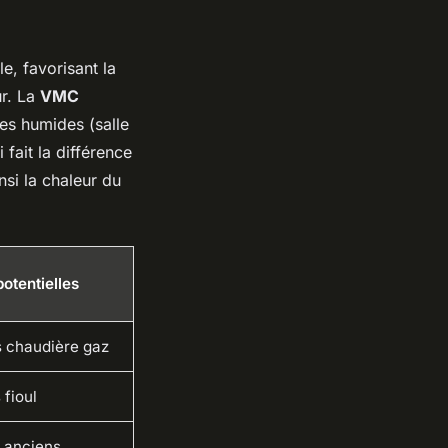
e, favorisant la
ur. La
VMC
èces humides (salle
 fait la différence
insi la chaleur du
otentielles
s chaudière gaz
 fioul
 anciens