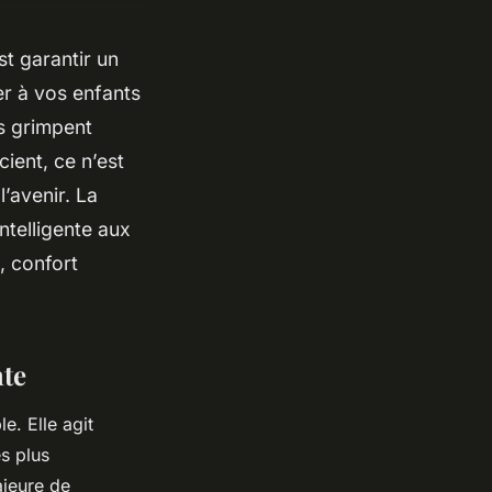
st garantir un
ser à vos enfants
es grimpent
ient, ce n’est
’avenir. La
telligente aux
, confort
nte
e. Elle agit
es plus
ajeure de