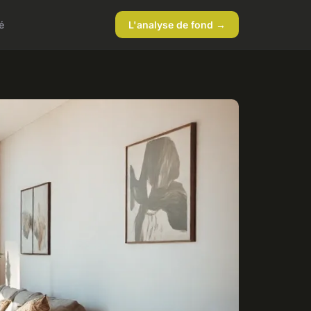
é
L'analyse de fond →