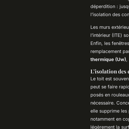
déperdition : jus
l’isolation des c
Les murs extérieur
l’intérieur (ITE) s
Enfin, les fenêtre
remplacement par
thermique (Uw)
,
L’isolation des
Le toit est souven
peut se faire rap
posés en rouleaux
nécessaire. Concer
elle supprime les
notamment en copro
légèrement la sur