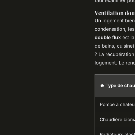
faut examiner pour
Ventilation doub
Un logement bien i
condensation, les 
double flux
est la
de bains, cuisine)
? La récupération d
logement. Le ren
🔥 Type de chau
Pompe à chaleur
Chaudière biom
Radiateurs élec