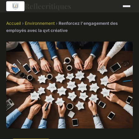
Reflecritiques
Accueil
›
Environnement
›
Renforcez l'engagement des
employés avec la qvt créative