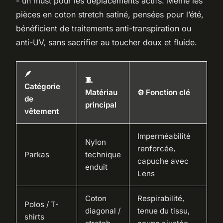
- un must pour les déplacements actifs. Même les
pièces en coton stretch satiné, pensées pour l’été,
bénéficient de traitements anti-transpiration ou
anti-UV, sans sacrifier au toucher doux et fluide.
🪶
🧵
Catégorie
Matériau
⚙️ Fonction clé
de
principal
vêtement
Imperméabilité
Nylon
renforcée,
Parkas
technique
capuche avec
enduit
Lens
Coton
Respirabilité,
Polos / T-
diagonal /
tenue du tissu,
shirts