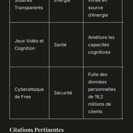
Solaires
Énergie
vitrée en
l’e
Transparents
source
én
d’énergie
Bi
Améliore les
co
Jeux Vidéo et
Santé
capacités
po
Cognition
cognitives
jo
ré
Fuite des
So
données
qu
Cyberattaque
personnelles
Sécurité
sur
de Free
de 19,2
sé
millions de
nu
clients
Citations Pertinentes