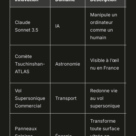
Manipule un
Ré
Claude
ordinateur
l’i
IA
Sonnet 3.5
comme un
ho
humain
ma
Op
Comète
Visible à l’œil
ra
Tsuchinshan-
Astronomie
nu en France
am
ATLAS
d’
Vol
Redonne vie
Ré
Supersonique
Transport
au vol
te
Commercial
supersonique
vo
Transforme
Panneaux
toute surface
Au