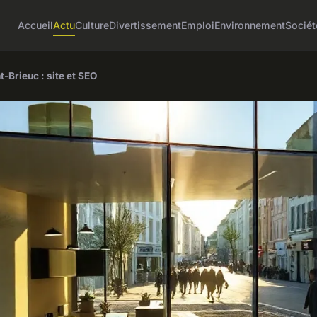
Accueil
Actu
Culture
Divertissement
Emploi
Environnement
Sociét
-Brieuc : site et SEO