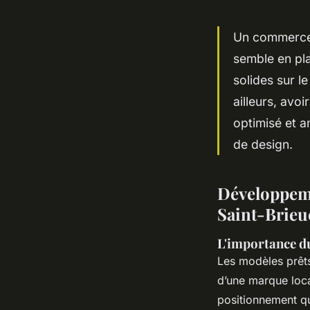
Un commerce b
semble en pla
solides sur l
ailleurs, avoi
optimisé et a
de design.
Développemen
Saint-Brieu
L'importance d
Les modèles prêts 
d’une marque loca
positionnement qu’