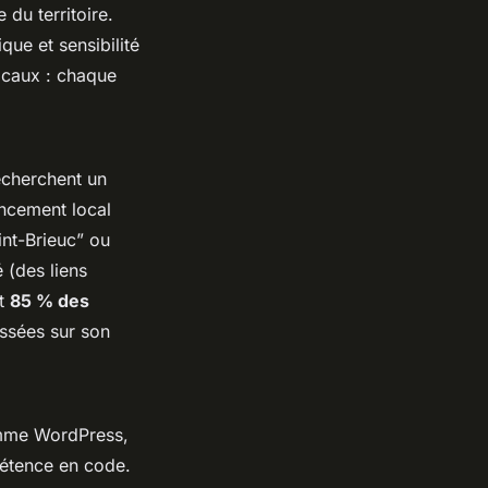
 du territoire.
que et sensibilité
locaux : chaque
cherchent un
encement local
int-Brieuc” ou
 (des liens
Et
85 % des
assées sur son
comme WordPress,
étence en code.