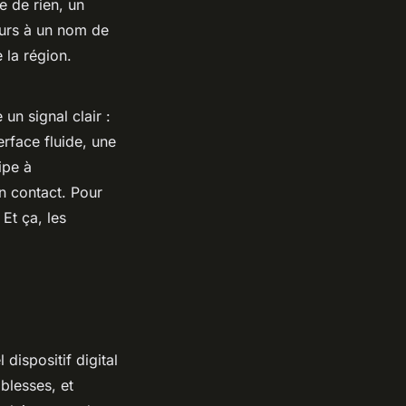
e de rien, un
cours à un nom de
 la région.
un signal clair :
erface fluide, une
ipe à
en contact. Pour
 Et ça, les
dispositif digital
iblesses, et