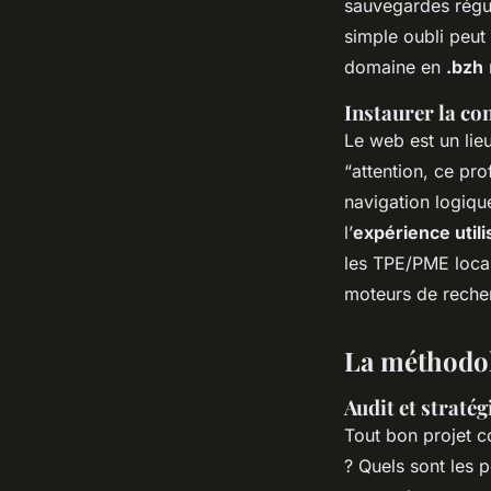
sauvegardes régul
simple oubli peut 
domaine en
.bzh
Instaurer la con
Le web est un lieu
“attention, ce pro
navigation logique
l’
expérience utili
les TPE/PME locale
moteurs de recher
La méthodol
Audit et stratég
Tout bon projet c
? Quels sont les p