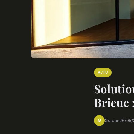
ACTU
Solutio
Brieuc 
G
Gordon
26/05/