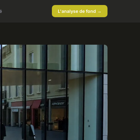
é
L'analyse de fond →