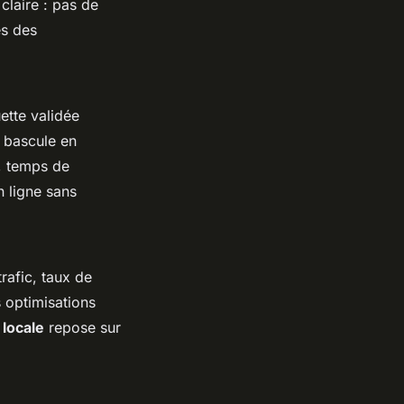
 claire : pas de
es des
ette validée
a bascule en
e, temps de
n ligne sans
trafic, taux de
s optimisations
locale
repose sur