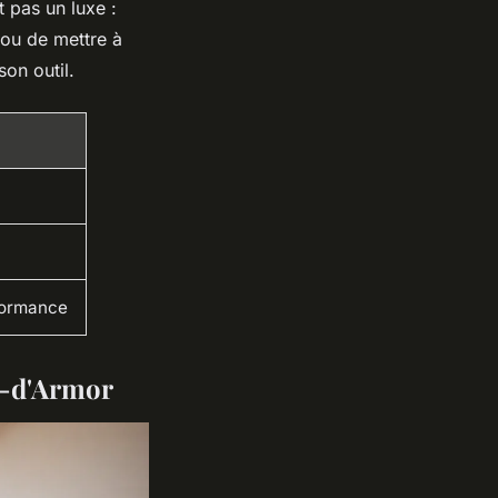
t pas un luxe :
 ou de mettre à
on outil.
formance
es-d'Armor