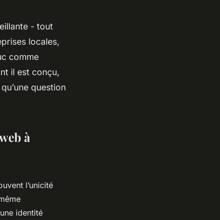
llante - tout
prises locales,
ieuc comme
nt il est conçu,
s qu’une question
 web à
ouvent l’unicité
e même
une identité