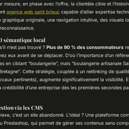
 mesure, en phase avec l’offre, la clientèle cible et l’histoire
ient
agence web saint brieuc
capable d’allier expertise techni
 graphique originale, une navigation intuitive, des visuels 
a reconnaissance.
O sémantique local
 s’il n’est pas trouvé ?
Plus de 90 % des consommateurs
re
hez eux avant de se déplacer. D’où l’importance d’un référ
pas en ciblant “boulangerie”, mais “boulangerie artisanale Sa
retagne”. Cette stratégie, couplée à un netlinking de qualité
ocaux pertinents), augmente significativement la visibilité. 
a crédibilité d’une entreprise dès les premières secondes p
stion via les CMS
lexe, c’est un site abandonné. L’idéal ? Une plateforme 
restashop, qui permet de gérer ses contenus sans comp